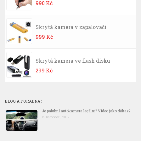
990
Kč
Skrytá kamera v zapalovači
999
Kč
Skrytá kamera ve flash disku
299
Kč
BLOG A PORADNA :
Je palubní autokamera legální? Video jako důkaz?
15 listopadu, 2019