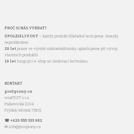
PROČ SI NÁS VYBRAT?
SPOLEHLIVOST
– každý produkt důkladně testujeme, šmejdy
neprodáváme
20 let
praxe ve výrobě mikroelektroniky uplatňujeme při vývoji
vlastních produktů
10 let
fungující e-shop se sledovací technikou
KONTAKT
proSpiony.cz
wiaPEST s.r.o.
Palkovická 2204
Frýdek-Místek 73801
☎ +420 555 333 982
✉ info@prospiony.cz