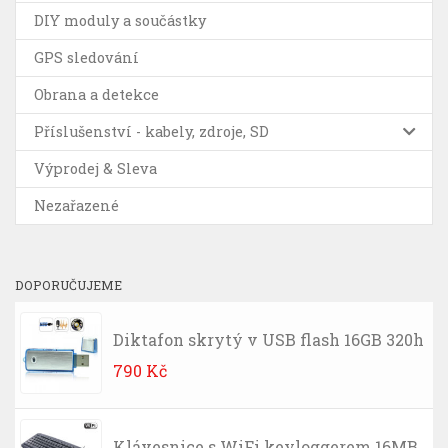
DIY moduly a součástky
GPS sledování
Obrana a detekce
Příslušenství - kabely, zdroje, SD
Výprodej & Sleva
Nezařazené
DOPORUČUJEME
Diktafon skrytý v USB flash 16GB 320h
790
Kč
Klávesnice s WiFi keyloggerem 16MB