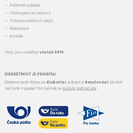
Poštovné a platba
Odstoupení od smlouvy
Ochrana osobních údajů
Reklamace
Kontakt
Ceny jsou uváděny
včetně DPH.
DISKRÉTNOST JE PRIORITA!
Klademe proto důraz na
diskrétní
jednání a
doručování
zásilek.
Jak bude vypadat Váš balíček se
můžete podívat zde
.