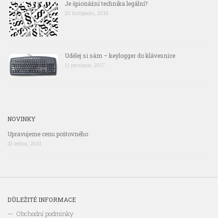
Je špionážní technika legální?
20 listopadu, 2018
Udělej si sám – keylogger do klávesnice
11 prosince, 2017
NOVINKY
Upravujeme cenu poštovného
23 ledna, 2019
DŮLEŽITÉ INFORMACE
Obchodní podmínky