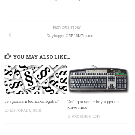
PREVIOUS STORY
Keylogger USB 16MB nano
YOU MAY ALSO LIKE...
Je špionážní technika legální?
Udělej si sám – keylogger do
klávesnice
20 LISTOPADU, 2018
11 PROSINCE, 2017