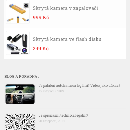
Skrytá kamera v zapalovači
999
Kč
Skrytá kamera ve flash disku
299
Kč
BLOG A PORADNA :
Je palubní autokamera legální? Video jako důkaz?
15 listopadu, 2019
Je špionážní technika legální?
20 listopadu, 2018