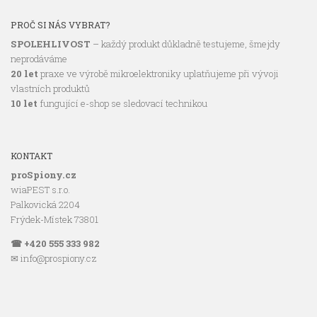
PROČ SI NÁS VYBRAT?
SPOLEHLIVOST
– každý produkt důkladně testujeme, šmejdy
neprodáváme
20 let
praxe ve výrobě mikroelektroniky uplatňujeme při vývoji
vlastních produktů
10 let
fungující e-shop se sledovací technikou
KONTAKT
proSpiony.cz
wiaPEST s.r.o.
Palkovická 2204
Frýdek-Místek 73801
☎ +420 555 333 982
✉ info@prospiony.cz