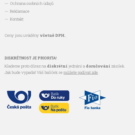
Ochrana osobních údajů
Reklamace
Kontakt
Ceny jsou uváděny
včetně DPH.
DISKRÉTNOST JE PRIORITA!
Klademe proto důraz na
diskrétní
jednání a
doručování
zásilek.
Jak bude vypadat Váš balíček se
můžete podívat zde
.