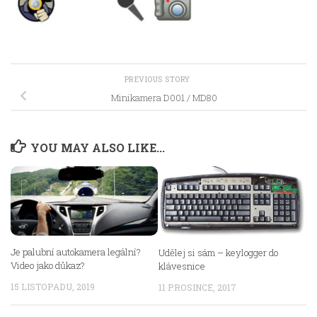
PREVIOUS STORY
Minikamera D001 / MD80
YOU MAY ALSO LIKE...
Je palubní autokamera legální?
Udělej si sám – keylogger do
Video jako důkaz?
klávesnice
15 LISTOPADU, 2019
11 PROSINCE, 2017