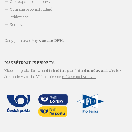
Odstoupení od smlouvy
Ochrana osobních údajů
Reklamace
Kontakt
Ceny jsou uváděny
včetně DPH.
DISKRÉTNOST JE PRIORITA!
Klademe proto důraz na
diskrétní
jednání a
doručování
zásilek.
Jak bude vypadat Váš balíček se
můžete podívat zde
.