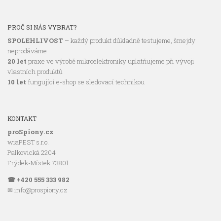
PROČ SI NÁS VYBRAT?
SPOLEHLIVOST
– každý produkt důkladně testujeme, šmejdy
neprodáváme
20 let
praxe ve výrobě mikroelektroniky uplatňujeme při vývoji
vlastních produktů
10 let
fungující e-shop se sledovací technikou
KONTAKT
proSpiony.cz
wiaPEST s.r.o.
Palkovická 2204
Frýdek-Místek 73801
☎ +420 555 333 982
✉ info@prospiony.cz