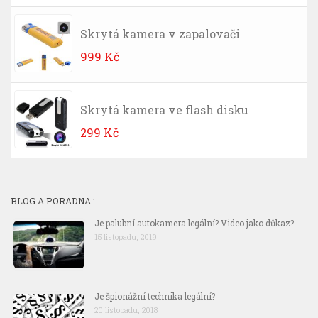
Skrytá kamera v zapalovači
999
Kč
Skrytá kamera ve flash disku
299
Kč
BLOG A PORADNA :
Je palubní autokamera legální? Video jako důkaz?
15 listopadu, 2019
Je špionážní technika legální?
20 listopadu, 2018